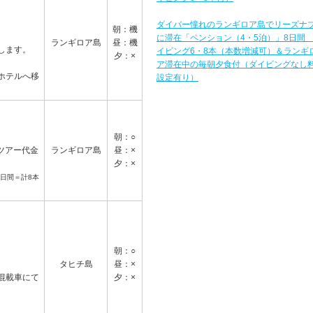
ダイバー憧れのランギロア島でリーズナ
朝：機
に滞在「ペンション（4・5泊）」8日間
ランギロア島
昼：機
します。
イビング6・8本（本数増減可）＆ランギ
夕：×
ア滞在中の毎朝夕食付（ダイビングなし
ホテルへ移
設定有り）
朝：○
ツアー代金
ランギロア島
昼：×
夕：×
4日間＝計8本
朝：○
タヒチ島
昼：×
混載車にて
夕：×