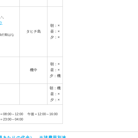
い。
ラ
朝：×
タヒチ島
昼：×
由行動はな
夕：×
朝：×
機中
昼：×
夕：機
朝：機
昼：×
夕：×
前＝08:00～12:00 午後＝12:00～16:00
23:00～04:00
人様あたりの代金） ※諸費用別途