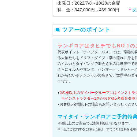
出発日：2022/7/8～10/28の金曜
料 金：347,000円～469,000円
＊
ダ
ツアーのポイント
ランギロアはタヒチでもNO.1
代表ポイント「ティプタ・パス」では、環礁の
る大物たちをドリフトダイブ（潮の流れに身を
のイルカとダイビングで出会えるのは世界中で
さらにイルカやマンタ、ハンマーヘッドシャー
わからないポテンシャルの高さで、世界中のダ
ーです。
●
6名様以上のダイバーグループにはインストラ
※インストラクター1名がお客様5名様を引率
●お客様5名様以下の場合もお問い合わせくださ
マイタイ・ランギロアご予約特
4泊以上のご滞在で1泊無料扱いとなります。
※下記にご案内するご旅行代金は、すでに1泊無料を適用