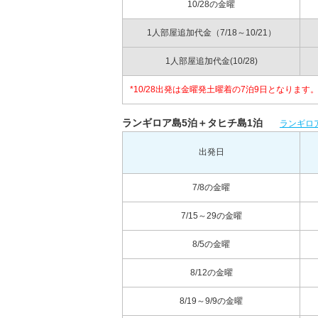
10/28の金曜
1人部屋追加代金（7/18～10/21）
1人部屋追加代金(10/28)
*10/28出発は金曜発土曜着の7泊9日となりま
ランギロア島5泊＋タヒチ島1泊
ランギロ
出発日
7/8の金曜
7/15～29の金曜
8/5の金曜
8/12の金曜
8/19～9/9の金曜