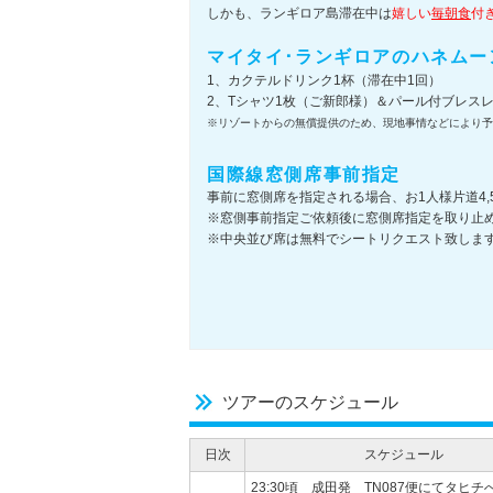
しかも、ランギロア島滞在中は
嬉しい
毎朝食
付
マイタイ･ランギロアのハネムー
1、カクテルドリンク1杯（滞在中1回）
2、Tシャツ1枚（ご新郎様）＆パール付ブレス
※リゾートからの無償提供のため、現地事情などにより予
国際線窓側席事前指定
事前に窓側席を指定される場合、お1人様片道4,
※窓側事前指定ご依頼後に窓側席指定を取り止
※中央並び席は無料でシートリクエスト致しま
ツアーのスケジュール
日次
スケジュール
23:30頃 成田発 TN087便にてタヒチ