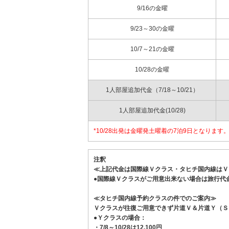
9/16の金曜
9/23～30の金曜
10/7～21の金曜
10/28の金曜
1人部屋追加代金（7/18～10/21）
1人部屋追加代金(10/28)
*10/28出発は金曜発土曜着の7泊9日となりま
注釈
≪上記代金は国際線Ｖクラス・タヒチ国内線はＶ
●国際線Ｖクラスがご用意出来ない場合は旅行代
≪タヒチ国内線予約クラスの件でのご案内≫
Ｖクラスが往復ご用意できず片道Ｖ＆片道Ｙ（Ｓ
●Ｙクラスの場合：
・7/8～10/28は12,100円