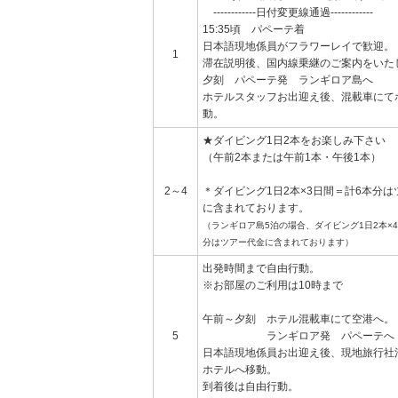
------------日付変更線通過------------
15:35頃 パペーテ着
日本語現地係員がフラワーレイで歓迎。
1
滞在説明後、国内線乗継のご案内をいた
夕刻 パペーテ発 ランギロア島へ
ホテルスタッフお出迎え後、混載車にて
動。
★ダイビング1日2本をお楽しみ下さい
（午前2本または午前1本・午後1本）
2～4
＊ダイビング1日2本×3日間＝計6本分は
に含まれております。
（ランギロア島5泊の場合、ダイビング1日2本×
分はツアー代金に含まれております）
出発時間まで自由行動。
※お部屋のご利用は10時まで
午前～夕刻 ホテル混載車にて空港へ。
5
ランギロア発 パペーテへ
日本語現地係員お出迎え後、現地旅行社
ホテルへ移動。
到着後は自由行動。