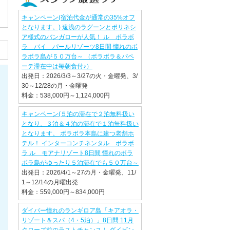
キャンペーン(宿泊代金が通常の35%オフ
となります。) 遠浅のラグーンとポリネシ
ア様式のバンガローが人気！ ル ボラボ
ラ バイ パールリゾーツ8日間 憧れのボ
ラボラ島が５０万台～ （ボラボラ＆パペ
ーテ滞在中は毎朝食付♪）
出発日：2026/3/3～3/27の火・金曜発、3/
30～12/28の月・金曜発
料金：538,000円～1,124,000円
キャンペーン(５泊の滞在で２泊無料扱い
となり、３泊＆４泊の滞在で１泊無料扱い
となります。 ボラボラ本島に建つ老舗ホ
テル！ インターコンチネンタル ボラボ
ラ ル モアナリゾート8日間 憧れのボラ
ボラ島がゆったり５泊滞在でも５０万台～
出発日：2026/4/1～27の月・金曜発、11/
1～12/14の月曜出発
料金：559,000円～834,000円
ダイバー憧れのランギロア島「キアオラ・
リゾート＆スパ（4・5泊）」8日間 11月