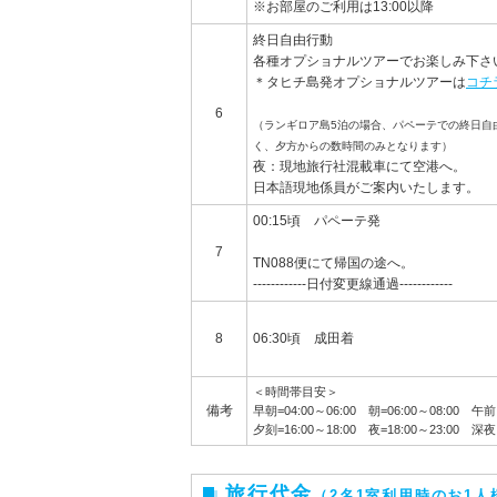
※お部屋のご利用は13:00以降
終日自由行動
各種オプショナルツアーでお楽しみ下さ
＊タヒチ島発オプショナルツアーは
コチ
6
（ランギロア島5泊の場合、パペーテでの終日自
く、夕方からの数時間のみとなります）
夜：現地旅行社混載車にて空港へ。
日本語現地係員がご案内いたします。
00:15頃 パペーテ発
7
TN088便にて帰国の途へ。
------------日付変更線通過------------
8
06:30頃 成田着
＜時間帯目安＞
備考
早朝=04:00～06:00 朝=06:00～08:00 午
夕刻=16:00～18:00 夜=18:00～23:00 深夜＝
旅行代金
（2名1室利用時のお1