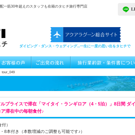
配一筋30年超えのスタッフも在籍のタヒチ旅行専門店
L
ダイビング・ダンス・ウェディング...一生に一度の思い出をタヒチで
our_049
ルプライスで滞在「マイタイ・ランギロア（4・5泊）」8日間 ダ
ロア滞在中の毎朝食付♪
食付）
・8本付き（本数増減のご調整も可能です♪）