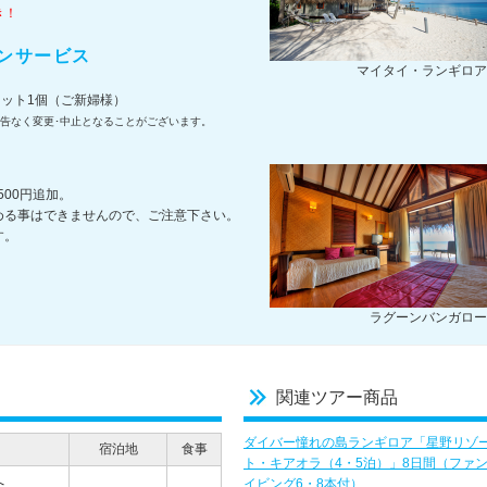
き！
ンサービス
マイタイ・ランギロア
レット1個（ご新婦様）
告なく変更･中止となることがございます。
500円追加。
める事はできませんので、ご注意下さい。
す。
ラグーンバンガロー
関連ツアー商品
ダイバー憧れの島ランギロア「星野リゾ
宿泊地
食事
ト・キアオラ（4・5泊）」8日間（ファ
へ
イビング6・8本付）