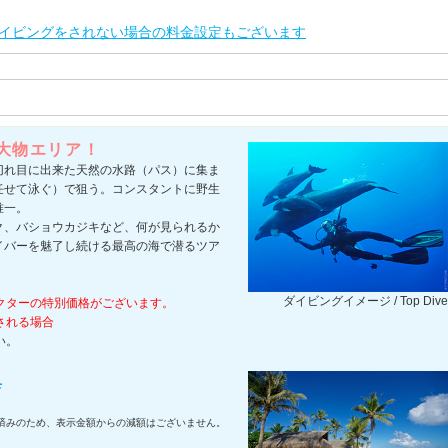
イビングをされない場合の料金設定もございます
の大物エリア！
切れ目に出来た天然の水路（パス）に集ま
任せて泳ぐ）で狙う。コンスタントに野生
唯一。
ク、バショウカジキなど、何が見られるか
イバーを魅了し続ける最高の海で潜るツア
ダイビングイメージ / Top Dive
クターの特別価格がございます。
される場合
い。
典
済みのため、表示金額からの減額はございません。