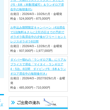
クローズ前のラストチャンス！ ダイビン
グ6・8本（本数増減可）＆ランギロア滞
在中の毎朝食付♪
出発日：2026/4/3～10/26の月・金曜発
料金：524,000円～875,000円
お申込み期間限定キャンペーン（4泊滞在
で1泊無料＆さらに2月15日までの予約で
ボラボラ島滞在中の夕食がフリー！セント
レジスボラボラ8日間
出発日：2026/4/3～12/28の月・金曜発
料金：937,000円～1,977,000円
ダイバー憧れの「ランギロア島」にリアル
プライスで滞在「マイタイ・ランギロア
4・5泊」8日間 ダイビング6・8本＆ラン
ギロア滞在中の毎朝食付き♪
出発日：2026/4/3～2027/3/29の月・金曜
発
料金：485,000円～710,000円
ー
ンダ