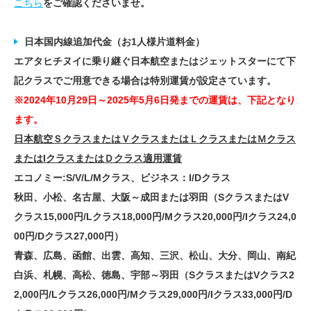
こちら
をご確認くださいませ。
日本国内線追加代金（お1人様片道料金）
エアタヒチヌイに乗り継ぐ日本航空またはジェットスターにて下
記クラスでご用意できる場合は特別運賃が設定さています。
※2024年10月29日～2025年5月6日発までの運賃は、下記となり
ます。
日本航空ＳクラスまたはＶクラスまたはＬクラスまたはＭクラス
またはIクラスまたはＤクラス適用運賃
エコノミー:S/V/L/Mクラス、ビジネス：I/Dクラス
秋田、小松、名古屋、大阪～成田または羽田（SクラスまたはV
クラス15,000円/Lクラス18,000円/Mクラス20,000円/Iクラス24,0
00円/Dクラス27,000円）
青森、広島、函館、出雲、高知、三沢、松山、大分、岡山、南紀
白浜、札幌、高松、徳島、宇部～羽田（SクラスまたはVクラス2
2,000円/Lクラス26,000円/Mクラス29,000円/Iクラス33,000円/D