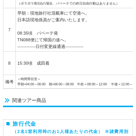
（ボラボラ島5泊の場合、パペーテでの終日自由行動はありません）
早朝：現地旅行社混載車にて空港へ。
日本語現地係員がご案内いたします。
7
08:35頃 パペーテ発
TN088便にて帰国の途へ。
------------日付変更線通過------------
8
15:30頃 成田着
＜時間帯目安＞
備考
早朝=04:00～06:00 朝=06:00～08:00 午前＝08:00～12:00 午後＝12:00～16
関連ツアー商品
旅行代金
（2名1室利用時のお1人様あたりの代金） ※諸費用別