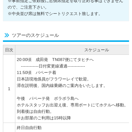
※事前指定ご依頼後に窓側席指定を取り止める事はできません
ので、ご注意下さい。
※中央並び席は無料でシートリクエスト致します。
ツアーのスケジュール
日次
スケジュール
20:00頃 成田発 TN087便にてタヒチへ
------------日付変更線通過------------
11:50頃 パペーテ着
日本語現地係員がフラワーレイで歓迎。
滞在説明後、国内線乗継のご案内をいたします。
1
午後 パペーテ発 ボラボラ島へ
ホテルスタッフお出迎え後、専用ボートにてホテルへ移動。
到着後は自由行動。
※お部屋のご利用は15時以降
終日自由行動