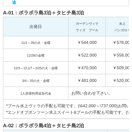
途
A-01：ボラボラ島3泊＋タヒチ島3泊
ガーデンヴィラ
水上
出発日
ウィズ プール
バンガロー
￥544,000
￥578,000
11/1～26の火・金曜
￥522,000
￥558,000
11/29の金曜
￥470,000
￥509,000
12/3～13,1/7～2/25の火・金曜
￥481,000
￥520,000
3/4～25の火・金曜
お問い合わせ下さい。
1人部屋利用追加代金
*プール水上ヴィラの手配も可能です。(\642,000～\737,000)お
*エンドオブポンツーン水上スイート&プールの手配も可能です。(\727,
A-02：ボラボラ島4泊＋タヒチ島2泊