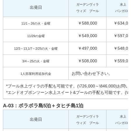
ガーデンヴィラ
水上
出発日
ウィズ プール
バンガロ
￥588,000
￥634,00
11/1～26の火・金曜
￥549,000
￥597,00
11/29の金曜
￥497,000
￥548,00
12/3～13,1/7～2/25の火・金曜
￥508,000
￥559,00
3/4～25の火・金曜
お問い合わせ下さい。
1人部屋利用追加代金
*プール水上ヴィラの手配も可能です。(\726,000～\846,000)お
*エンドオブポンツーン水上スイート&プールの手配も可能です。(\839,0
A-03：ボラボラ島5泊＋タヒチ島1泊
ガーデンヴィラ
水上
出発日
ウィズ プール
バンガロ