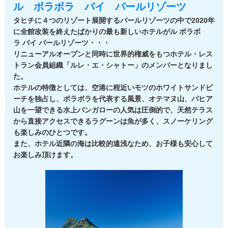
ル ボラボラ バイ パールリゾーツ
タヒチに４つのリゾート展開するパールリゾーツの中で2020年
に全館改装を終えたばかりの最も新しいホテルがル ボラボ
ラ バイ パールリゾーツ・・・
リニューアルオープンと同時に世界的権威をもつホテル・レス
トラン会員組織「ルレ・エ・シャトー」のメンバーとなりまし
た。
ホテルの特徴としては、空港に程近いモツのホワイトサンドビ
ーチを独占し、ボラボラを代表する風景、オテマヌ山、パヒア
山を一望できる水上バンガローの人気は圧倒的で、天然テラス
から直接アクセスできるラグーンは魚が多く、スノーケリング
も楽しみのひとつです。
また、ホテル近隣の海は比較的遠浅なため、お子様も安心して
お楽しみ頂けます。