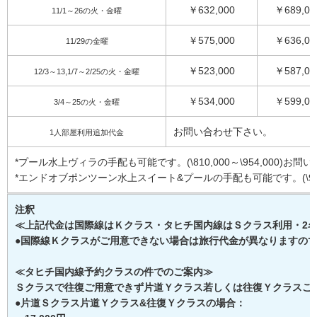
￥632,000
￥689,00
11/1～26の火・金曜
￥575,000
￥636,00
11/29の金曜
￥523,000
￥587,00
12/3～13,1/7～2/25の火・金曜
￥534,000
￥599,00
3/4～25の火・金曜
お問い合わせ下さい。
1人部屋利用追加代金
*プール水上ヴィラの手配も可能です。(\810,000～\954,000)お
*エンドオブポンツーン水上スイート&プールの手配も可能です。(\951,0
注釈
≪上記代金は国際線はＫクラス・タヒチ国内線はＳクラス利用・2名
●国際線Ｋクラスがご用意できない場合は旅行代金が異なりますの
≪タヒチ国内線予約クラスの件でのご案内≫
Ｓクラスで往復ご用意できず片道Ｙクラス若しくは往復Ｙクラスご
●片道Ｓクラス片道Ｙクラス&往復Ｙクラスの場合：